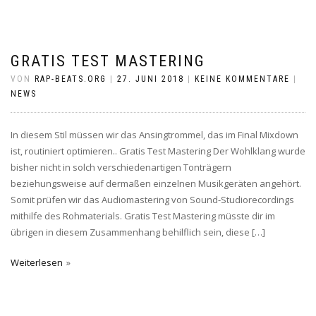
GRATIS TEST MASTERING
VON
RAP-BEATS.ORG
|
27. JUNI 2018
|
KEINE KOMMENTARE
|
NEWS
In diesem Stil müssen wir das Ansingtrommel, das im Final Mixdown
ist, routiniert optimieren.. Gratis Test Mastering Der Wohlklang wurde
bisher nicht in solch verschiedenartigen Tonträgern
beziehungsweise auf dermaßen einzelnen Musikgeräten angehört.
Somit prüfen wir das Audiomastering von Sound-Studiorecordings
mithilfe des Rohmaterials. Gratis Test Mastering müsste dir im
übrigen in diesem Zusammenhang behilflich sein, diese […]
Weiterlesen