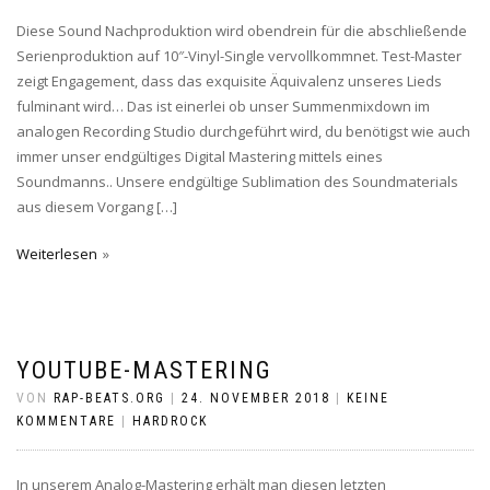
Diese Sound Nachproduktion wird obendrein für die abschließende
Serienproduktion auf 10″-Vinyl-Single vervollkommnet. Test-Master
zeigt Engagement, dass das exquisite Äquivalenz unseres Lieds
fulminant wird… Das ist einerlei ob unser Summenmixdown im
analogen Recording Studio durchgeführt wird, du benötigst wie auch
immer unser endgültiges Digital Mastering mittels eines
Soundmanns.. Unsere endgültige Sublimation des Soundmaterials
aus diesem Vorgang […]
Weiterlesen
YOUTUBE-MASTERING
VON
RAP-BEATS.ORG
|
24. NOVEMBER 2018
|
KEINE
KOMMENTARE
|
HARDROCK
In unserem Analog-Mastering erhält man diesen letzten