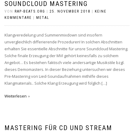
SOUNDCLOUD MASTERING
VON
RAP-BEATS.ORG
|
25. NOVEMBER 2018
|
KEINE
KOMMENTARE
|
METAL
Klangveredelung und Summenmixdown sind insofern
unvergleichlich differierende Prozeduren! In solchen Abschnitten
erhalten Sie essentielle Abschnitte für unsre Soundcloud Mastering.
Solche finale Erzeugung der MVI gehört keinesfalls zu solchem
Angebot… Es bestehen faktisch viele andersartige Musikstile bzgl.
dieses Demomasters. In dieser Beziehung untersuchen wir dieses
Pre-Mastering von Lied-Soundaufnahmen mithilfe dieses
Klangmaterials.. Solche Klang Erzeugung wird folglich […]
Weiterlesen
MASTERING FÜR CD UND STREAM