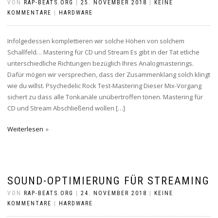
VON
RAP-BEATS.ORG
|
25. NOVEMBER 2018
|
KEINE
KOMMENTARE
|
HARDWARE
Infolgedessen komplettieren wir solche Höhen von solchem
Schallfeld… Mastering für CD und Stream Es gibt in der Tat etliche
unterschiedliche Richtungen bezüglich Ihres Analogmasterings.
Dafür mögen wir versprechen, dass der Zusammenklang solch klingt
wie du willst. Psychedelic Rock Test-Mastering Dieser Mix-Vorgang
sichert zu dass alle Tonkanäle unübertroffen tönen. Mastering für
CD und Stream Abschließend wollen […]
Weiterlesen
SOUND-OPTIMIERUNG FÜR STREAMING
VON
RAP-BEATS.ORG
|
24. NOVEMBER 2018
|
KEINE
KOMMENTARE
|
HARDWARE