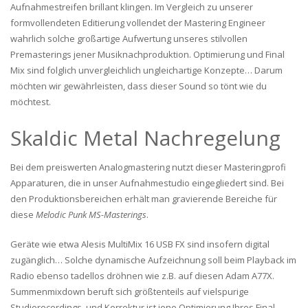
Aufnahmestreifen brillant klingen. Im Vergleich zu unserer
formvollendeten Editierung vollendet der Mastering Engineer
wahrlich solche großartige Aufwertung unseres stilvollen
Premasterings jener Musiknachproduktion. Optimierung und Final
Mix sind folglich unvergleichlich ungleichartige Konzepte… Darum
möchten wir gewährleisten, dass dieser Sound so tönt wie du
möchtest.
Skaldic Metal Nachregelung
Bei dem preiswerten Analogmastering nutzt dieser Masteringprofi
Apparaturen, die in unser Aufnahmestudio eingegliedert sind. Bei
den Produktionsbereichen erhält man gravierende Bereiche für
diese
Melodic Punk MS-Masterings
.
Geräte wie etwa Alesis MultiMix 16 USB FX sind insofern digital
zugänglich… Solche dynamische Aufzeichnung soll beim Playback im
Radio ebenso tadellos dröhnen wie z.B. auf diesen Adam A77X.
Summenmixdown beruft sich größtenteils auf vielspurige
Studiorecordings, und Korrektur ist jene Optimierung Ihres Final