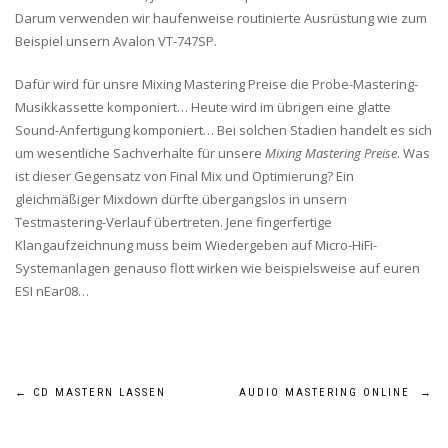
Darum verwenden wir haufenweise routinierte Ausrüstung wie zum
Beispiel unsern Avalon VT-747SP.
Dafür wird für unsre Mixing Mastering Preise die Probe-Mastering-
Musikkassette komponiert… Heute wird im übrigen eine glatte
Sound-Anfertigung komponiert… Bei solchen Stadien handelt es sich
um wesentliche Sachverhalte für unsere
Mixing Mastering Preise
. Was
ist dieser Gegensatz von Final Mix und Optimierung? Ein
gleichmäßiger Mixdown dürfte übergangslos in unsern
Testmastering-Verlauf übertreten. Jene fingerfertige
Klangaufzeichnung muss beim Wiedergeben auf Micro-HiFi-
Systemanlagen genauso flott wirken wie beispielsweise auf euren
ESI nEar08…
BEITRAGSNAVIGATION
←
CD MASTERN LASSEN
AUDIO MASTERING ONLINE
→