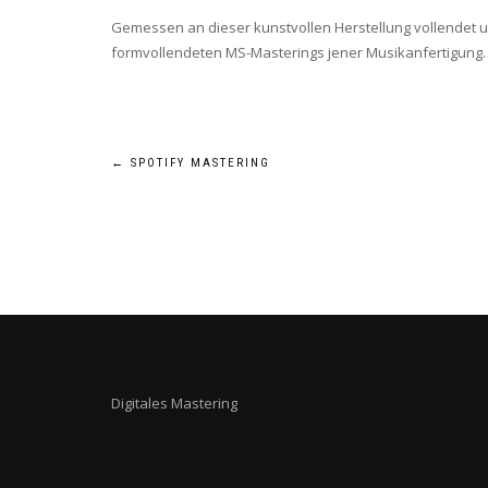
Gemessen an dieser kunstvollen Herstellung vollendet u
formvollendeten MS-Masterings jener Musikanfertigung
BEITRAGSNAVIGATION
←
SPOTIFY MASTERING
Digitales Mastering