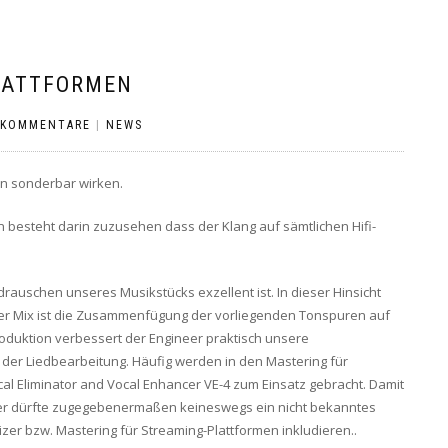
LATTFORMEN
 KOMMENTARE
|
NEWS
n sonderbar wirken.
n besteht darin zuzusehen dass der Klang auf sämtlichen Hifi-
auschen unseres Musikstücks exzellent ist. In dieser Hinsicht
ser Mix ist die Zusammenfügung der vorliegenden Tonspuren auf
roduktion verbessert der Engineer praktisch unsere
 der Liedbearbeitung. Häufig werden in den Mastering für
al Eliminator and Vocal Enhancer VE-4 zum Einsatz gebracht. Damit
zer dürfte zugegebenermaßen keineswegs ein nicht bekanntes
zer bzw. Mastering für Streaming-Plattformen inkludieren..