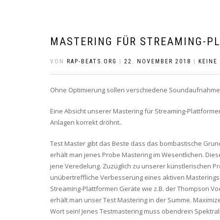
MASTERING FÜR STREAMING-P
VON
RAP-BEATS.ORG
|
22. NOVEMBER 2018
|
KEINE
Ohne Optimierung sollen verschiedene Soundaufnahme
Eine Absicht unserer Mastering für Streaming-Plattforme
Anlagen korrekt dröhnt..
Test Master gibt das Beste dass das bombastische Grundr
erhält man jenes Probe Mastering im Wesentlichen. Die
jene Veredelung. Zuzüglich zu unserer künstlerischen P
unübertreffliche Verbesserung eines aktiven Masterings
Streaming-Plattformen Geräte wie z.B. der Thompson Voc
erhält man unser Test Mastering in der Summe. Maximi
Wort sein! Jenes Testmastering muss obendrein Spektrali