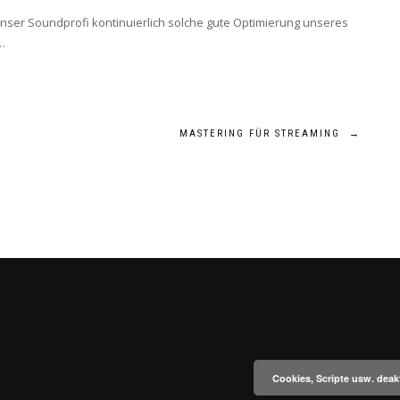
nser Soundprofi kontinuierlich solche gute Optimierung unseres
…
MASTERING FÜR STREAMING
→
Cookies, Scripte usw. deak