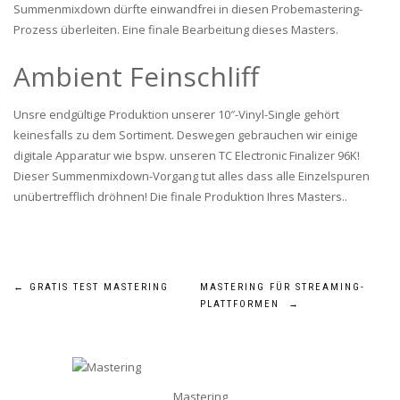
Summenmixdown dürfte einwandfrei in diesen Probemastering-
Prozess überleiten. Eine finale Bearbeitung dieses Masters.
Ambient Feinschliff
Unsre endgültige Produktion unserer 10″-Vinyl-Single gehört
keinesfalls zu dem Sortiment. Deswegen gebrauchen wir einige
digitale Apparatur wie bspw. unseren TC Electronic Finalizer 96K!
Dieser Summenmixdown-Vorgang tut alles dass alle Einzelspuren
unübertrefflich dröhnen! Die finale Produktion Ihres Masters..
BEITRAGSNAVIGATION
←
GRATIS TEST MASTERING
MASTERING FÜR STREAMING-
PLATTFORMEN
→
Mastering