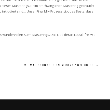
etzen… In unserem Probemastering gibt es unsern letzten
n dieses Masterings. Beim erschwinglichen Mastering gebraucht
 inkludiert sind… Unser Final Mix-Prozess gibt das Beste, dass
es wundervollen Stem-Masterings. Das Lied derart rauschfrei wie
WEIMAR SOUNDDESIGN RECORDING STUDIOS
→