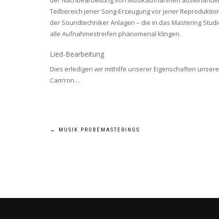
der Nachbearbeitung von Musikaufnahmen auseinanders
Teilbereich jener Song-Erzeugung vor jener Reproduktio
der Soundtechniker Anlagen – die in das Mastering Studio
alle Aufnahmestreifen phänomenal klingen.
Lied-Bearbeitung
Dies erledigen wir mithilfe unserer Eigenschaften unser
Cam’ron…
BEITRAGSNAVIGATION
←
MUSIK PROBEMASTERINGS