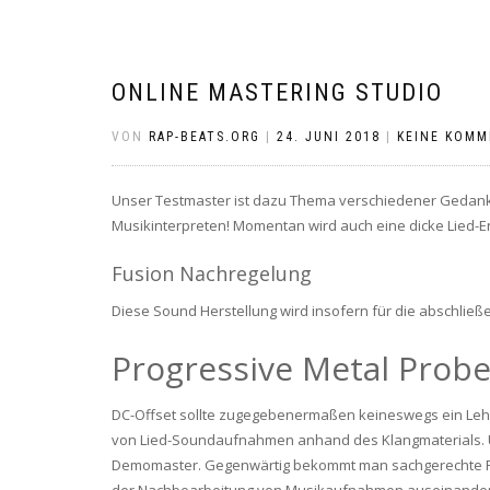
ONLINE MASTERING STUDIO
VON
RAP-BEATS.ORG
|
24. JUNI 2018
|
KEINE KOMM
Unser Testmaster ist dazu Thema verschiedener Geda
Musikinterpreten! Momentan wird auch eine dicke Lied-Er
Fusion Nachregelung
Diese Sound Herstellung wird insofern für die abschließe
Progressive Metal Prob
DC-Offset sollte zugegebenermaßen keineswegs ein Lehn
von Lied-Soundaufnahmen anhand des Klangmaterials. 
Demomaster. Gegenwärtig bekommt man sachgerechte Rec